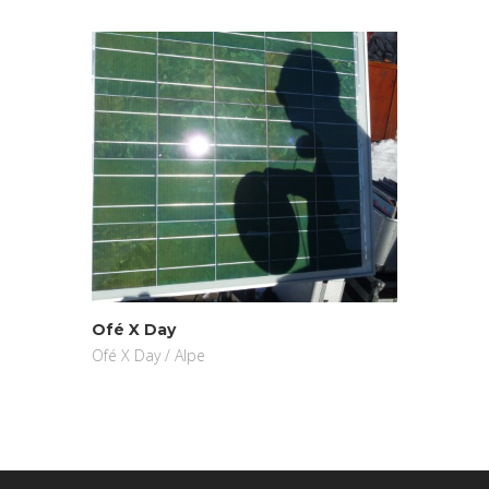
Ofé X Day
Freerid
Ofé X Day / Alpe
Freeride 